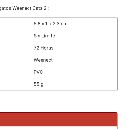
 gatos Weenect Cats 2 :
5.8 x 1 x 2.3 cm
Sin Límite
72 Horas
Weenect
PVC
55 g